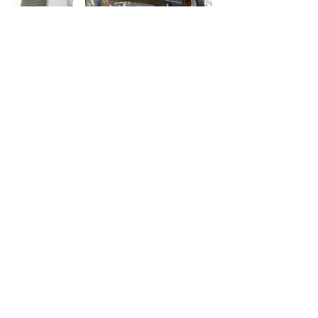
Pour faire le point sur votre
projet de climatisation à
Bordeaux et en
Gironde,
contactez votre
installateur RGE Dulhauste
Thermique
Obtenez un devis gratuit