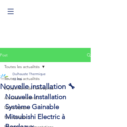
Post
Toutes les actualités
Dulhauste Thermique
Toutes les actualités
12 mai
Nouvelle installation 🔧
Équipement de l'entreprise
Nouvelle Installation 
Actualités matériel
Système Gainable 
Notre équipe
Mitsubishi Electric à 
Nos services
Bordeaux
Normes et règlementations